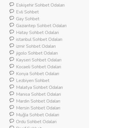
Eskişehir Sohbet Odaları
Evli Sohbet
Gay Sohbet
Gaziantep Sohbet Odaları
Hatay Sohbet Odaları
istanbul Sohbet Odaları
izmir Sohbet Odaları
jigolo Sohbet Odaları
Kayseri Sohbet Odaları
Kocaeli Sohbet Odaları
Konya Sohbet Odaları
Lezbiyen Sohbet
Malatya Sohbet Odaları
Manisa Sohbet Odaları
Mardin Sohbet Odaları
Mersin Sohbet Odaları
Muğla Sohbet Odaları
Ordu Sohbet Odaları