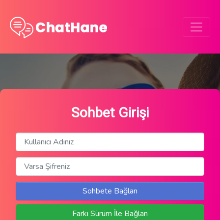
Sohbet Girişi
Sohbete Bağlan
Farkı Sürüm İle Bağlan