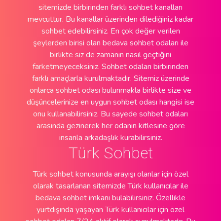
sitemizde birbirinden farklı sohbet kanalları
mevcuttur. Bu kanallar üzerinden dilediğiniz kadar
sohbet edebilirsiniz. En çok değer verilen
şeylerden birisi olan bedava sohbet odaları ile
birlikte siz de zamanın nasıl geçtiğini
farketmeyeceksiniz. Sohbet odaları birbirinden
farklı amaçlarla kurulmaktadır. Sitemiz üzerinde
onlarca sohbet odası bulunmakla birlikte size ve
düşüncelerinize en uygun sohbet odası hangisi ise
onu kullanabilirsiniz. Bu sayede sohbet odaları
arasında gezinerek her odanın kitlesine göre
insanla arkadaşlık kurabilirsiniz.
Türk Sohbet
Türk sohbet konusunda arayışı olanlar için özel
olarak tasarlanan sitemizde Türk kullanıcılar ile
bedava sohbet imkanı bulabilirsiniz. Özellikle
yurtdışında yaşayan Türk kullanıcılar için özel