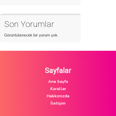
Son Yorumlar
Görüntülenecek bir yorum yok.
Sayfalar
Ana Sayfa
Kurallar
Hakkımızda
İletişim