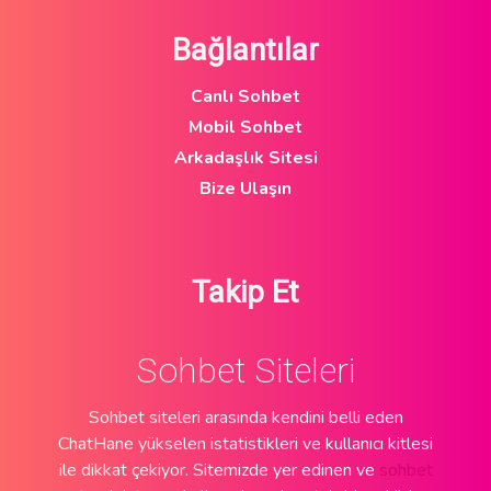
Bağlantılar
Canlı Sohbet
Mobil Sohbet
Arkadaşlık Sitesi
Bize Ulaşın
Takip Et
Sohbet Siteleri
Sohbet siteleri arasında kendini belli eden
ChatHane yükselen istatistikleri ve kullanıcı kitlesi
ile dikkat çekiyor. Sitemizde yer edinen ve
sohbet