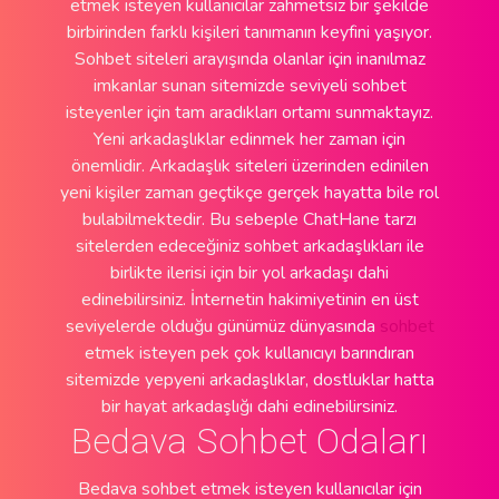
etmek isteyen kullanıcılar zahmetsiz bir şekilde
birbirinden farklı kişileri tanımanın keyfini yaşıyor.
Sohbet siteleri arayışında olanlar için inanılmaz
imkanlar sunan sitemizde seviyeli sohbet
isteyenler için tam aradıkları ortamı sunmaktayız.
Yeni arkadaşlıklar edinmek her zaman için
önemlidir. Arkadaşlık siteleri üzerinden edinilen
yeni kişiler zaman geçtikçe gerçek hayatta bile rol
bulabilmektedir. Bu sebeple ChatHane tarzı
sitelerden edeceğiniz sohbet arkadaşlıkları ile
birlikte ilerisi için bir yol arkadaşı dahi
edinebilirsiniz. İnternetin hakimiyetinin en üst
seviyelerde olduğu günümüz dünyasında
sohbet
etmek isteyen pek çok kullanıcıyı barındıran
sitemizde yepyeni arkadaşlıklar, dostluklar hatta
bir hayat arkadaşlığı dahi edinebilirsiniz.
Bedava Sohbet Odaları
Bedava sohbet etmek isteyen kullanıcılar için