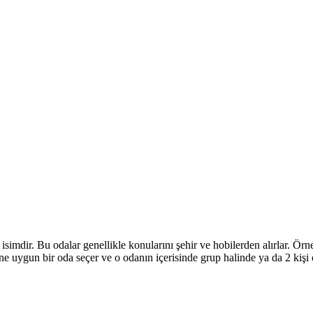
n isimdir. Bu odalar genellikle konularını şehir ve hobilerden alırlar. 
ine uygun bir oda seçer ve o odanın içerisinde grup halinde ya da 2 kişi