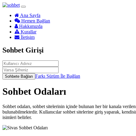
Ana Sayfa
Hemen Bağlan
Hakkımızda
Kurallar
İletişim
Sohbet Girişi
Farkı Sürüm İle Bağlan
Sohbete Bağlan
Sohbet Odaları
Sohbet odaları, sohbet sitelerinin içinde bulunan her bir kanala verile
bulunabilmektedir. Kullanıcılar sohbet sitelerine giriş yaparak, kendis
isimleri belirler.