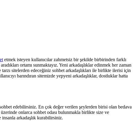
et
etmek isteyen kullanıcılar zahmetsiz bir şekilde birbirinden farklı
tam aradıkları ortamı sunmaktayız. Yeni arkadaşlıklar edinmek her zaman
zı sitelerden edeceğiniz sohbet arkadaşlıkları ile birlikte ilerisi için
lanıcıyı barındıran sitemizde yepyeni arkadaşlıklar, dostluklar hatta
sohbet edebilirsiniz. En çok değer verilen şeylerden birisi olan bedava
z üzerinde onlarca sohbet odası bulunmakla birlikte size ve
insanla arkadaşlık kurabilirsiniz.