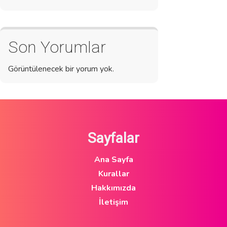
Son Yorumlar
Görüntülenecek bir yorum yok.
Sayfalar
Ana Sayfa
Kurallar
Hakkımızda
İletişim