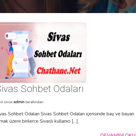
ivas Sohbet Odaları
yıl önce
admin
tarafından
vas Sohbet Odaları Sivas Sohbet Odaları içerisinde bay ve bayan
mak üzere binlerce Sivaslı kullanıcı […]
DEVAMINI OKU