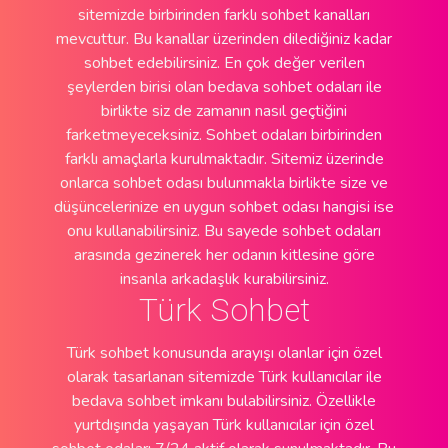
sitemizde birbirinden farklı sohbet kanalları
mevcuttur. Bu kanallar üzerinden dilediğiniz kadar
sohbet edebilirsiniz. En çok değer verilen
şeylerden birisi olan bedava sohbet odaları ile
birlikte siz de zamanın nasıl geçtiğini
farketmeyeceksiniz. Sohbet odaları birbirinden
farklı amaçlarla kurulmaktadır. Sitemiz üzerinde
onlarca sohbet odası bulunmakla birlikte size ve
düşüncelerinize en uygun sohbet odası hangisi ise
onu kullanabilirsiniz. Bu sayede sohbet odaları
arasında gezinerek her odanın kitlesine göre
insanla arkadaşlık kurabilirsiniz.
Türk Sohbet
Türk sohbet konusunda arayışı olanlar için özel
olarak tasarlanan sitemizde Türk kullanıcılar ile
bedava sohbet imkanı bulabilirsiniz. Özellikle
yurtdışında yaşayan Türk kullanıcılar için özel