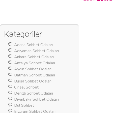
Kategoriler
Adana Sohbet Odaları
Adıyaman Sohbet Odaları
Ankara Sohbet Odaları
Antalya Sohbet Odaları
Aydın Sohbet Odaları
Batman Sohbet Odaları
Bursa Sohbet Odaları
Cinsel Sohbet
Denizli Sohbet Odaları
Diyarbakır Sohbet Odaları
Dul Sohbet
Erzurum Sohbet Odaları