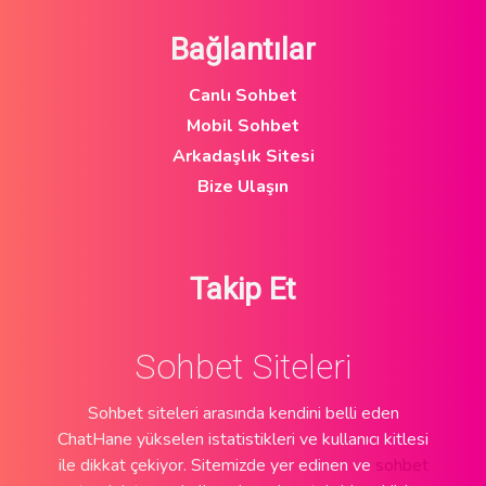
Bağlantılar
Canlı Sohbet
Mobil Sohbet
Arkadaşlık Sitesi
Bize Ulaşın
Takip Et
Sohbet Siteleri
Sohbet siteleri arasında kendini belli eden
ChatHane yükselen istatistikleri ve kullanıcı kitlesi
ile dikkat çekiyor. Sitemizde yer edinen ve
sohbet