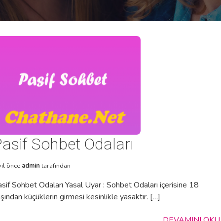
asif Sohbet Odaları
yıl önce
admin
tarafından
sif Sohbet Odaları Yasal Uyar : Sohbet Odaları içerisine 18
şından küçüklerin girmesi kesinlikle yasaktır. […]
DEVAMINI OKU