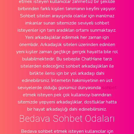
etmek isteyen kullanıcılar zahmetsiz bir şekilde
birbirinden farklı kişileri tanımanın keyfini yaşıyor.
Sohbet siteleri arayışında olanlar için inanılmaz
imkanlar sunan sitemizde seviyeli sohbet
isteyenler için tam aradıkları ortamı sunmaktayız.
Yeni arkadaşlıklar edinmek her zaman için
önemlidir. Arkadaşlık siteleri üzerinden edinilen
yeni kişiler zaman geçtikçe gerçek hayatta bile rol
bulabilmektedir. Bu sebeple ChatHane tarzı
sitelerden edeceğiniz sohbet arkadaşlıkları ile
birlikte ilerisi için bir yol arkadaşı dahi
edinebilirsiniz. İnternetin hakimiyetinin en üst
seviyelerde olduğu günümüz dünyasında
sohbet
etmek isteyen pek çok kullanıcıyı barındıran
sitemizde yepyeni arkadaşlıklar, dostluklar hatta
bir hayat arkadaşlığı dahi edinebilirsiniz.
Bedava Sohbet Odaları
Bedava sohbet etmek isteyen kullanıcılar için