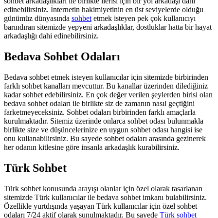
sohbet arkadaşlıkları ile birlikte ilerisi için bir yol arkadaşı dahi
edinebilirsiniz. İnternetin hakimiyetinin en üst seviyelerde olduğu
günümüz dünyasında
sohbet
etmek isteyen pek çok kullanıcıyı
barındıran sitemizde yepyeni arkadaşlıklar, dostluklar hatta bir hayat
arkadaşlığı dahi edinebilirsiniz.
Bedava Sohbet Odaları
Bedava sohbet etmek isteyen kullanıcılar için sitemizde birbirinden
farklı sohbet kanalları mevcuttur. Bu kanallar üzerinden dilediğiniz
kadar sohbet edebilirsiniz. En çok değer verilen şeylerden birisi olan
bedava sohbet odaları ile birlikte siz de zamanın nasıl geçtiğini
farketmeyeceksiniz. Sohbet odaları birbirinden farklı amaçlarla
kurulmaktadır. Sitemiz üzerinde onlarca sohbet odası bulunmakla
birlikte size ve düşüncelerinize en uygun sohbet odası hangisi ise
onu kullanabilirsiniz. Bu sayede sohbet odaları arasında gezinerek
her odanın kitlesine göre insanla arkadaşlık kurabilirsiniz.
Türk Sohbet
Türk sohbet konusunda arayışı olanlar için özel olarak tasarlanan
sitemizde Türk kullanıcılar ile bedava sohbet imkanı bulabilirsiniz.
Özellikle yurtdışında yaşayan Türk kullanıcılar için özel sohbet
odaları 7/24 aktif olarak sunulmaktadır. Bu sayede
Türk sohbet