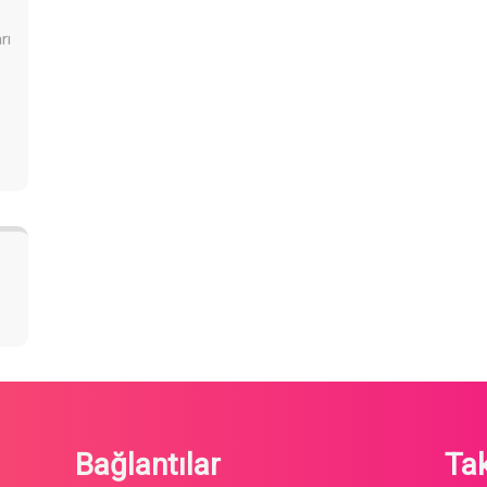
rı
Bağlantılar
Tak