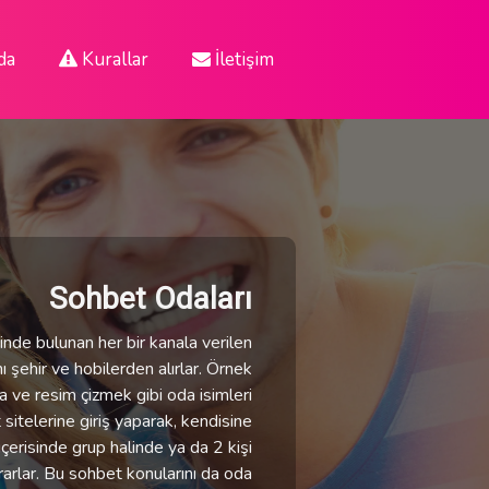
da
Kurallar
İletişim
Sohbet Odaları
çinde bulunan her bir kanala verilen
nı şehir ve hobilerden alırlar. Örnek
 ve resim çizmek gibi oda isimleri
 sitelerine giriş yaparak, kendisine
çerisinde grup halinde ya da 2 kişi
rarlar. Bu sohbet konularını da oda