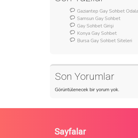
Gaziantep Gay Sohbet Odala
Samsun Gay Sohbet
Gay Sohbet Girişi
Konya Gay Sohbet
Bursa Gay Sohbet Siteleri
Son Yorumlar
Görüntülenecek bir yorum yok.
Sayfalar