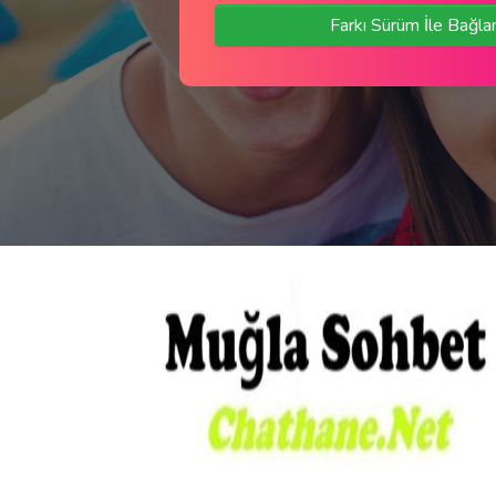
Farkı Sürüm İle Bağla