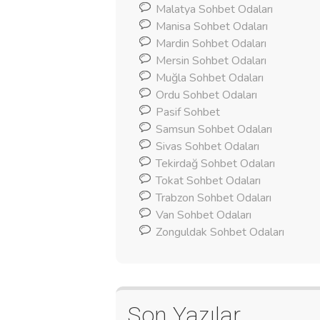
Malatya Sohbet Odaları
Manisa Sohbet Odaları
Mardin Sohbet Odaları
Mersin Sohbet Odaları
Muğla Sohbet Odaları
Ordu Sohbet Odaları
Pasif Sohbet
Samsun Sohbet Odaları
Sivas Sohbet Odaları
Tekirdağ Sohbet Odaları
Tokat Sohbet Odaları
Trabzon Sohbet Odaları
Van Sohbet Odaları
Zonguldak Sohbet Odaları
Son Yazılar