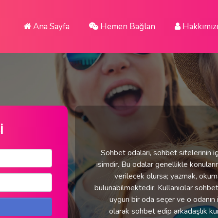
Ana Sayfa
Hemen Bağlan
Hakkımız
i
Sohbet odaları, sohbet sitelerinin i
isimdir. Bu odalar genellikle konuları
verilecek olursa; yazmak, okuma
bulunabilmektedir. Kullanıcılar sohbet
uygun bir oda seçer ve o odanın i
olarak sohbet edip arkadaşlık ku