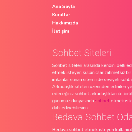
Ana Sayfa
Kurallar
Hakkımızda
İletişim
Sohbet Siteleri
Sohbet siteleri arasında kendini belli ed
etmek isteyen kullanıcılar zahmetsiz bir ş
imkanlar sunan sitemizde seviyeli sohbet
Arkadaşlık siteleri üzerinden edinilen y
edeceğiniz sohbet arkadaşlıkları ile birli
günümüz dünyasında
sohbet
etmek istey
dahi edinebilirsiniz.
Bedava Sohbet Oda
Bedava sohbet etmek isteyen kullanıcılar