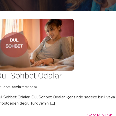
ul Sohbet Odaları
yıl önce
admin
tarafından
l Sohbet Odaları Dul Sohbet Odaları içerisinde sadece bir il veya
r bölgeden değil. Türkiye’nin […]
DEVAMINI OKU