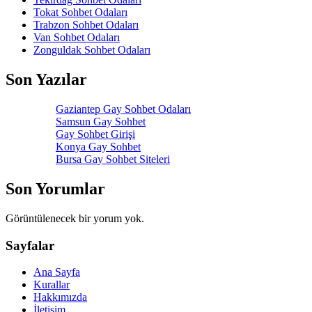
Tokat Sohbet Odaları
Trabzon Sohbet Odaları
Van Sohbet Odaları
Zonguldak Sohbet Odaları
Son Yazılar
Gaziantep Gay Sohbet Odaları
Samsun Gay Sohbet
Gay Sohbet Girişi
Konya Gay Sohbet
Bursa Gay Sohbet Siteleri
Son Yorumlar
Görüntülenecek bir yorum yok.
Sayfalar
Ana Sayfa
Kurallar
Hakkımızda
İletişim