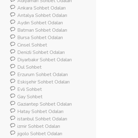
Adıyaman Sohbet Odaları
Ankara Sohbet Odaları
Antalya Sohbet Odaları
Aydın Sohbet Odaları
Batman Sohbet Odaları
Bursa Sohbet Odaları
Cinsel Sohbet
Denizli Sohbet Odaları
Diyarbakır Sohbet Odaları
Dul Sohbet
Erzurum Sohbet Odaları
Eskişehir Sohbet Odaları
Evli Sohbet
Gay Sohbet
Gaziantep Sohbet Odaları
Hatay Sohbet Odaları
istanbul Sohbet Odaları
izmir Sohbet Odaları
jigolo Sohbet Odaları