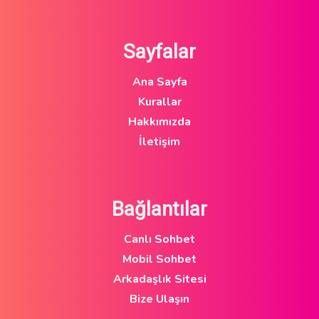
Sayfalar
Ana Sayfa
Kurallar
Hakkımızda
İletişim
Bağlantılar
Canlı Sohbet
Mobil Sohbet
Arkadaşlık Sitesi
Bize Ulaşın