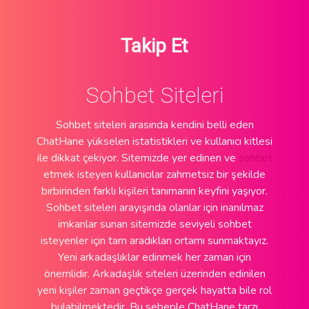
Takip Et
Sohbet Siteleri
Sohbet siteleri arasında kendini belli eden
ChatHane yükselen istatistikleri ve kullanıcı kitlesi
ile dikkat çekiyor. Sitemizde yer edinen ve
sohbet
etmek isteyen kullanıcılar zahmetsiz bir şekilde
birbirinden farklı kişileri tanımanın keyfini yaşıyor.
Sohbet siteleri arayışında olanlar için inanılmaz
imkanlar sunan sitemizde seviyeli sohbet
isteyenler için tam aradıkları ortamı sunmaktayız.
Yeni arkadaşlıklar edinmek her zaman için
önemlidir. Arkadaşlık siteleri üzerinden edinilen
yeni kişiler zaman geçtikçe gerçek hayatta bile rol
bulabilmektedir. Bu sebeple ChatHane tarzı