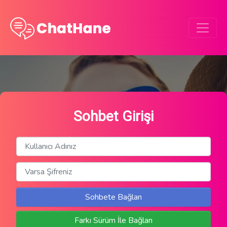
Sohbet Girişi
Sohbete Bağlan
Farkı Sürüm İle Bağlan