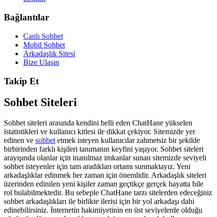
Bağlantılar
Canlı Sohbet
Mobil Sohbet
Arkadaşlık Sitesi
Bize Ulaşın
Takip Et
Sohbet Siteleri
Sohbet siteleri arasında kendini belli eden ChatHane yükselen
istatistikleri ve kullanıcı kitlesi ile dikkat çekiyor. Sitemizde yer
edinen ve
sohbet
etmek isteyen kullanıcılar zahmetsiz bir şekilde
birbirinden farklı kişileri tanımanın keyfini yaşıyor. Sohbet siteleri
arayışında olanlar için inanılmaz imkanlar sunan sitemizde seviyeli
sohbet isteyenler için tam aradıkları ortamı sunmaktayız. Yeni
arkadaşlıklar edinmek her zaman için önemlidir. Arkadaşlık siteleri
üzerinden edinilen yeni kişiler zaman geçtikçe gerçek hayatta bile
rol bulabilmektedir. Bu sebeple ChatHane tarzı sitelerden edeceğiniz
sohbet arkadaşlıkları ile birlikte ilerisi için bir yol arkadaşı dahi
edinebilirsiniz. İnternetin hakimiyetinin en üst seviyelerde olduğu