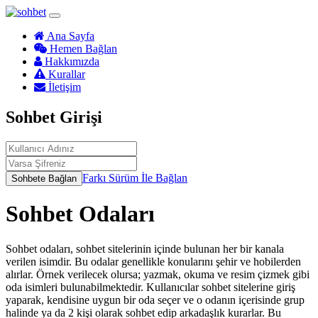
Ana Sayfa
Hemen Bağlan
Hakkımızda
Kurallar
İletişim
Sohbet Girişi
Farkı Sürüm İle Bağlan
Sohbete Bağlan
Sohbet Odaları
Sohbet odaları, sohbet sitelerinin içinde bulunan her bir kanala
verilen isimdir. Bu odalar genellikle konularını şehir ve hobilerden
alırlar. Örnek verilecek olursa; yazmak, okuma ve resim çizmek gibi
oda isimleri bulunabilmektedir. Kullanıcılar sohbet sitelerine giriş
yaparak, kendisine uygun bir oda seçer ve o odanın içerisinde grup
halinde ya da 2 kişi olarak sohbet edip arkadaşlık kurarlar. Bu