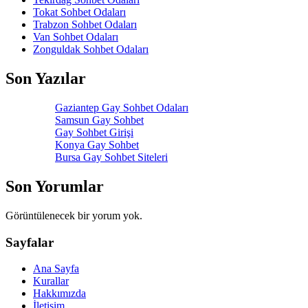
Tokat Sohbet Odaları
Trabzon Sohbet Odaları
Van Sohbet Odaları
Zonguldak Sohbet Odaları
Son Yazılar
Gaziantep Gay Sohbet Odaları
Samsun Gay Sohbet
Gay Sohbet Girişi
Konya Gay Sohbet
Bursa Gay Sohbet Siteleri
Son Yorumlar
Görüntülenecek bir yorum yok.
Sayfalar
Ana Sayfa
Kurallar
Hakkımızda
İletişim