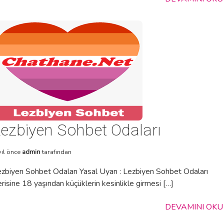
ezbiyen Sohbet Odaları
yıl önce
admin
tarafından
zbiyen Sohbet Odaları Yasal Uyarı : Lezbiyen Sohbet Odaları
erisine 18 yaşından küçüklerin kesinlikle girmesi […]
DEVAMINI OKU