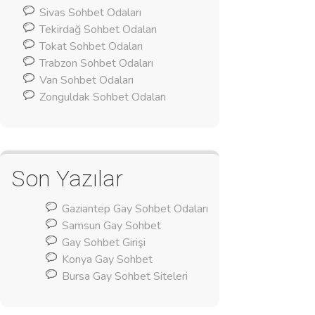
Sivas Sohbet Odaları
Tekirdağ Sohbet Odaları
Tokat Sohbet Odaları
Trabzon Sohbet Odaları
Van Sohbet Odaları
Zonguldak Sohbet Odaları
Son Yazılar
Gaziantep Gay Sohbet Odaları
Samsun Gay Sohbet
Gay Sohbet Girişi
Konya Gay Sohbet
Bursa Gay Sohbet Siteleri