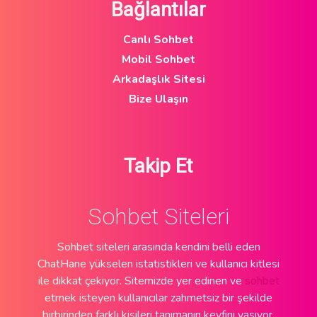
Bağlantılar
Canlı Sohbet
Mobil Sohbet
Arkadaşlık Sitesi
Bize Ulaşın
Takip Et
Sohbet Siteleri
Sohbet siteleri arasında kendini belli eden
ChatHane yükselen istatistikleri ve kullanıcı kitlesi
ile dikkat çekiyor. Sitemizde yer edinen ve
sohbet
etmek isteyen kullanıcılar zahmetsiz bir şekilde
birbirinden farklı kişileri tanımanın keyfini yaşıyor.