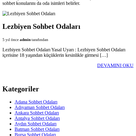
sohbet konularını da oda isimleri belirler.
Lezbiyen Sohbet Odaları
5 yıl önce
admin
tarafından
Lezbiyen Sohbet Odaları Yasal Uyarı : Lezbiyen Sohbet Odaları
içerisine 18 yaşından küçüklerin kesinlikle girmesi […]
DEVAMINI OKU
Kategoriler
Adana Sohbet Odaları
Adıyaman Sohbet Odaları
Ankara Sohbet Odaları
Antalya Sohbet Odaları
Aydın Sohbet Odaları
Batman Sohbet Odaları
Bursa Sohbet Odaları