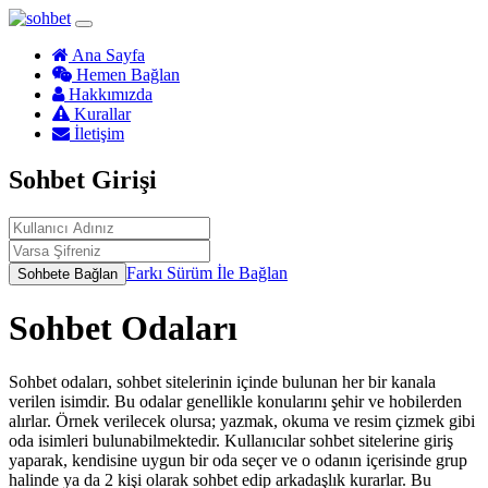
Ana Sayfa
Hemen Bağlan
Hakkımızda
Kurallar
İletişim
Sohbet Girişi
Farkı Sürüm İle Bağlan
Sohbete Bağlan
Sohbet Odaları
Sohbet odaları, sohbet sitelerinin içinde bulunan her bir kanala
verilen isimdir. Bu odalar genellikle konularını şehir ve hobilerden
alırlar. Örnek verilecek olursa; yazmak, okuma ve resim çizmek gibi
oda isimleri bulunabilmektedir. Kullanıcılar sohbet sitelerine giriş
yaparak, kendisine uygun bir oda seçer ve o odanın içerisinde grup
halinde ya da 2 kişi olarak sohbet edip arkadaşlık kurarlar. Bu