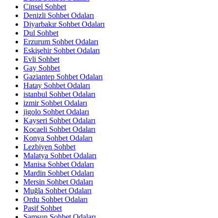
Cinsel Sohbet
Denizli Sohbet Odaları
Diyarbakır Sohbet Odaları
Dul Sohbet
Erzurum Sohbet Odaları
Eskişehir Sohbet Odaları
Evli Sohbet
Gay Sohbet
Gaziantep Sohbet Odaları
Hatay Sohbet Odaları
istanbul Sohbet Odaları
izmir Sohbet Odaları
jigolo Sohbet Odaları
Kayseri Sohbet Odaları
Kocaeli Sohbet Odaları
Konya Sohbet Odaları
Lezbiyen Sohbet
Malatya Sohbet Odaları
Manisa Sohbet Odaları
Mardin Sohbet Odaları
Mersin Sohbet Odaları
Muğla Sohbet Odaları
Ordu Sohbet Odaları
Pasif Sohbet
Samsun Sohbet Odaları