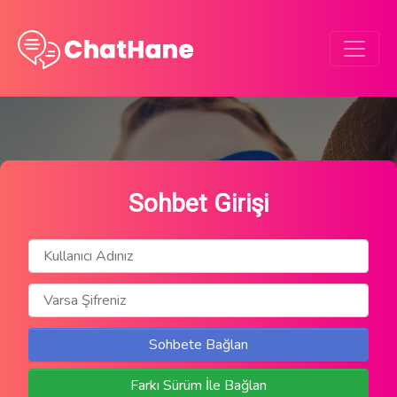
Sohbet Girişi
Sohbete Bağlan
Farkı Sürüm İle Bağlan