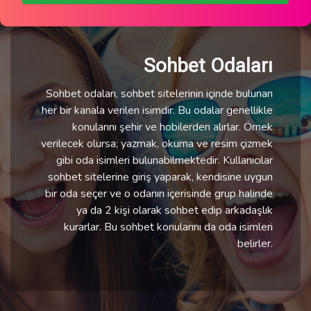
Sohbet Odaları
Sohbet odaları, sohbet sitelerinin içinde bulunan
her bir kanala verilen isimdir. Bu odalar genellikle
konularını şehir ve hobilerden alırlar. Örnek
verilecek olursa; yazmak, okuma ve resim çizmek
gibi oda isimleri bulunabilmektedir. Kullanıcılar
sohbet sitelerine giriş yaparak, kendisine uygun
bir oda seçer ve o odanın içerisinde grup halinde
ya da 2 kişi olarak sohbet edip arkadaşlık
kurarlar. Bu sohbet konularını da oda isimleri
belirler.