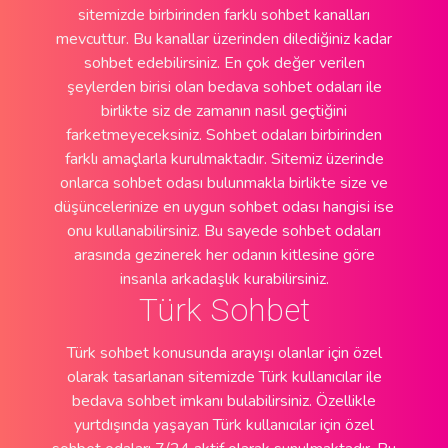
sitemizde birbirinden farklı sohbet kanalları
mevcuttur. Bu kanallar üzerinden dilediğiniz kadar
sohbet edebilirsiniz. En çok değer verilen
şeylerden birisi olan bedava sohbet odaları ile
birlikte siz de zamanın nasıl geçtiğini
farketmeyeceksiniz. Sohbet odaları birbirinden
farklı amaçlarla kurulmaktadır. Sitemiz üzerinde
onlarca sohbet odası bulunmakla birlikte size ve
düşüncelerinize en uygun sohbet odası hangisi ise
onu kullanabilirsiniz. Bu sayede sohbet odaları
arasında gezinerek her odanın kitlesine göre
insanla arkadaşlık kurabilirsiniz.
Türk Sohbet
Türk sohbet konusunda arayışı olanlar için özel
olarak tasarlanan sitemizde Türk kullanıcılar ile
bedava sohbet imkanı bulabilirsiniz. Özellikle
yurtdışında yaşayan Türk kullanıcılar için özel