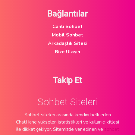
Bağlantılar
Canlı Sohbet
Mobil Sohbet
Arkadaşlık Sitesi
Bize Ulaşın
Takip Et
Sohbet Siteleri
Sohbet siteleri arasında kendini belli eden
ChatHane yükselen istatistikleri ve kullanıcı kitlesi
ile dikkat çekiyor. Sitemizde yer edinen ve
sohbet