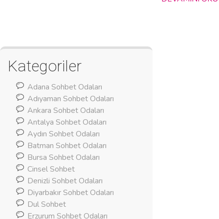
Kategoriler
Adana Sohbet Odaları
Adıyaman Sohbet Odaları
Ankara Sohbet Odaları
Antalya Sohbet Odaları
Aydın Sohbet Odaları
Batman Sohbet Odaları
Bursa Sohbet Odaları
Cinsel Sohbet
Denizli Sohbet Odaları
Diyarbakır Sohbet Odaları
Dul Sohbet
Erzurum Sohbet Odaları