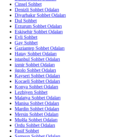
Cinsel Sohbet
Denizli Sohbet Odaları
Diyarbakır Sohbet Odaları
Dul Sohbet
Erzurum Sohbet Odaları
Eskişehir Sohbet Odaları
Evli Sohbet
Gay Sohbet
Gaziantep Sohbet Odaları
Hatay Sohbet Odaları
istanbul Sohbet Odaları
izmir Sohbet Odaları
jigolo Sohbet Odaları
Kayseri Sohbet Odaları
Kocaeli Sohbet Odaları
Konya Sohbet Odaları
Lezbiyen Sohbet
Malatya Sohbet Odaları
Manisa Sohbet Odaları
Mardin Sohbet Odaları
Mersin Sohbet Odaları
Muğla Sohbet Odaları
Ordu Sohbet Odaları
Pasif Sohbet
Samsun Sohbet Odaları