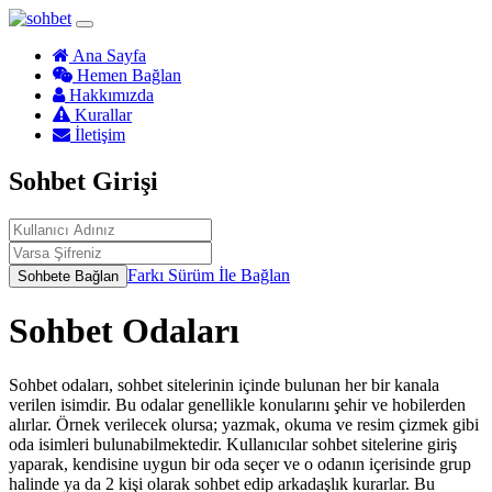
Ana Sayfa
Hemen Bağlan
Hakkımızda
Kurallar
İletişim
Sohbet Girişi
Farkı Sürüm İle Bağlan
Sohbete Bağlan
Sohbet Odaları
Sohbet odaları, sohbet sitelerinin içinde bulunan her bir kanala
verilen isimdir. Bu odalar genellikle konularını şehir ve hobilerden
alırlar. Örnek verilecek olursa; yazmak, okuma ve resim çizmek gibi
oda isimleri bulunabilmektedir. Kullanıcılar sohbet sitelerine giriş
yaparak, kendisine uygun bir oda seçer ve o odanın içerisinde grup
halinde ya da 2 kişi olarak sohbet edip arkadaşlık kurarlar. Bu