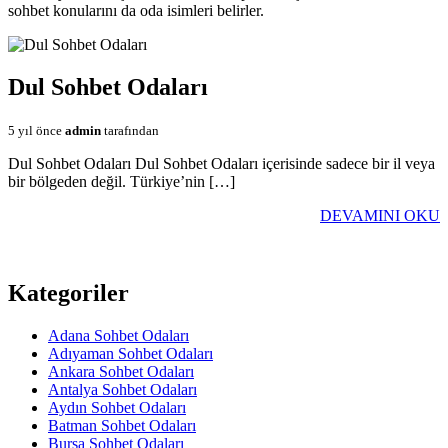
sohbet konularını da oda isimleri belirler.
Dul Sohbet Odaları
5 yıl önce
admin
tarafından
Dul Sohbet Odaları Dul Sohbet Odaları içerisinde sadece bir il veya
bir bölgeden değil. Türkiye’nin […]
DEVAMINI OKU
Kategoriler
Adana Sohbet Odaları
Adıyaman Sohbet Odaları
Ankara Sohbet Odaları
Antalya Sohbet Odaları
Aydın Sohbet Odaları
Batman Sohbet Odaları
Bursa Sohbet Odaları