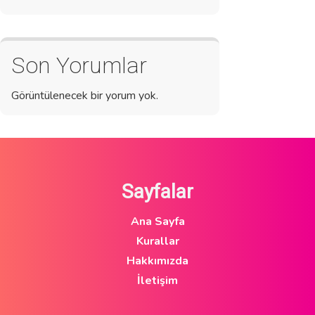
Son Yorumlar
Görüntülenecek bir yorum yok.
Sayfalar
Ana Sayfa
Kurallar
Hakkımızda
İletişim