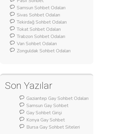
Pasif Sohbet
Samsun Sohbet Odaları
Sivas Sohbet Odaları
Tekirdağ Sohbet Odaları
Tokat Sohbet Odaları
Trabzon Sohbet Odaları
Van Sohbet Odaları
Zonguldak Sohbet Odaları
Son Yazılar
Gaziantep Gay Sohbet Odaları
Samsun Gay Sohbet
Gay Sohbet Girişi
Konya Gay Sohbet
Bursa Gay Sohbet Siteleri