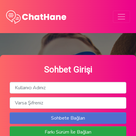
Sohbet Girişi
Sohbete Bağlan
Farkı Sürüm İle Bağlan