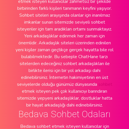
etmek isteyen kullanıcılar zahmetsiz bir şekilde
birbirinden farklı kişileri tanımanın keyfini yaşıyor.
Sohbet siteleri arayışında olanlar için inanılmaz
imkanlar sunan sitemizde seviyeli sohbet
isteyenler için tam aradıkları ortamı sunmaktayız.
Yeni arkadaşlıklar edinmek her zaman için
önemlidir. Arkadaşlık siteleri üzerinden edinilen
yeni kişiler zaman geçtikçe gerçek hayatta bile rol
bulabilmektedir. Bu sebeple ChatHane tarzı
sitelerden edeceğiniz sohbet arkadaşlıkları ile
birlikte ilerisi için bir yol arkadaşı dahi
edinebilirsiniz. İnternetin hakimiyetinin en üst
seviyelerde olduğu günümüz dünyasında
sohbet
etmek isteyen pek çok kullanıcıyı barındıran
sitemizde yepyeni arkadaşlıklar, dostluklar hatta
bir hayat arkadaşlığı dahi edinebilirsiniz.
Bedava Sohbet Odaları
Bedava sohbet etmek isteyen kullanıcılar için