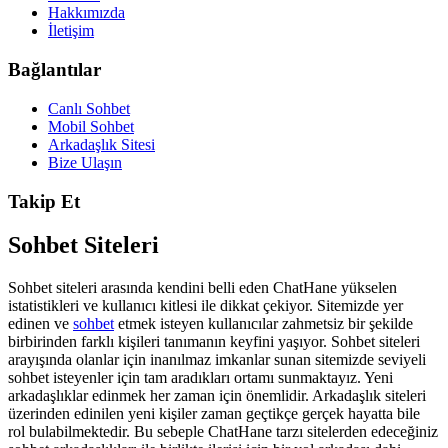
Hakkımızda
İletişim
Bağlantılar
Canlı Sohbet
Mobil Sohbet
Arkadaşlık Sitesi
Bize Ulaşın
Takip Et
Sohbet Siteleri
Sohbet siteleri arasında kendini belli eden ChatHane yükselen
istatistikleri ve kullanıcı kitlesi ile dikkat çekiyor. Sitemizde yer
edinen ve
sohbet
etmek isteyen kullanıcılar zahmetsiz bir şekilde
birbirinden farklı kişileri tanımanın keyfini yaşıyor. Sohbet siteleri
arayışında olanlar için inanılmaz imkanlar sunan sitemizde seviyeli
sohbet isteyenler için tam aradıkları ortamı sunmaktayız. Yeni
arkadaşlıklar edinmek her zaman için önemlidir. Arkadaşlık siteleri
üzerinden edinilen yeni kişiler zaman geçtikçe gerçek hayatta bile
rol bulabilmektedir. Bu sebeple ChatHane tarzı sitelerden edeceğiniz