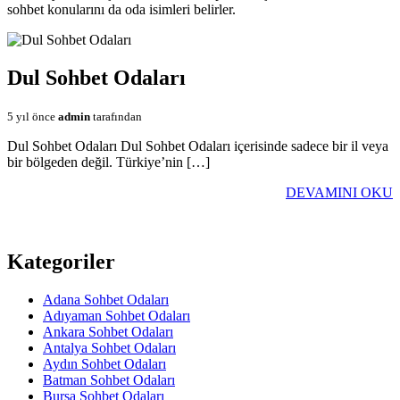
sohbet konularını da oda isimleri belirler.
Dul Sohbet Odaları
5 yıl önce
admin
tarafından
Dul Sohbet Odaları Dul Sohbet Odaları içerisinde sadece bir il veya
bir bölgeden değil. Türkiye’nin […]
DEVAMINI OKU
Kategoriler
Adana Sohbet Odaları
Adıyaman Sohbet Odaları
Ankara Sohbet Odaları
Antalya Sohbet Odaları
Aydın Sohbet Odaları
Batman Sohbet Odaları
Bursa Sohbet Odaları