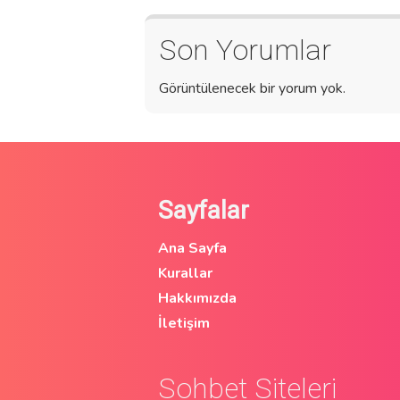
Son Yorumlar
Görüntülenecek bir yorum yok.
Sayfalar
Ana Sayfa
Kurallar
Hakkımızda
İletişim
Sohbet Siteleri