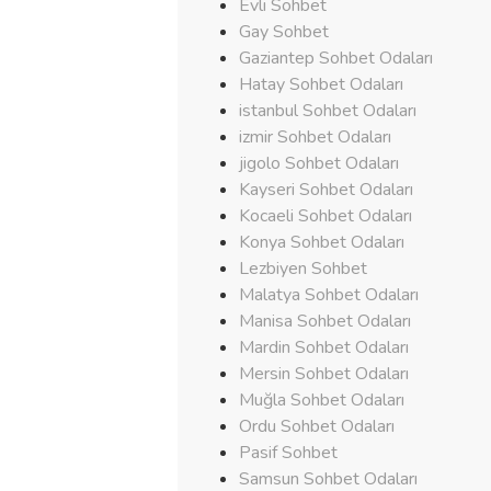
Evli Sohbet
Gay Sohbet
Gaziantep Sohbet Odaları
Hatay Sohbet Odaları
istanbul Sohbet Odaları
izmir Sohbet Odaları
jigolo Sohbet Odaları
Kayseri Sohbet Odaları
Kocaeli Sohbet Odaları
Konya Sohbet Odaları
Lezbiyen Sohbet
Malatya Sohbet Odaları
Manisa Sohbet Odaları
Mardin Sohbet Odaları
Mersin Sohbet Odaları
Muğla Sohbet Odaları
Ordu Sohbet Odaları
Pasif Sohbet
Samsun Sohbet Odaları