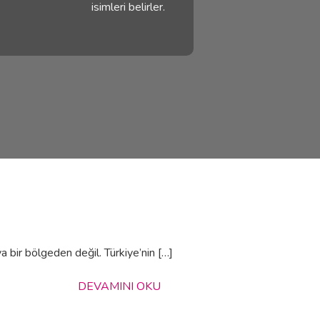
isimleri belirler.
a bir bölgeden değil. Türkiye’nin […]
DEVAMINI OKU