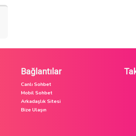
Bağlantılar
Tak
Canlı Sohbet
Mobil Sohbet
Arkadaşlık Sitesi
Bize Ulaşın