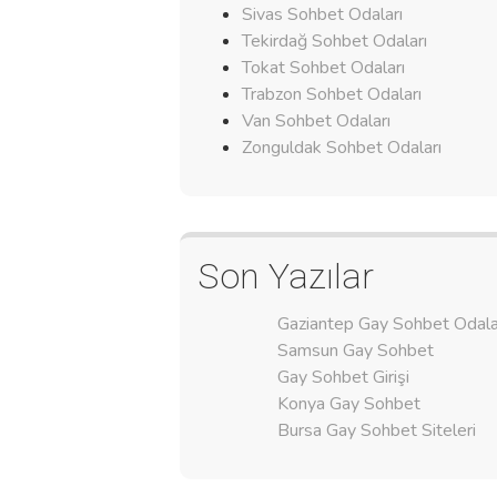
Sivas Sohbet Odaları
Tekirdağ Sohbet Odaları
Tokat Sohbet Odaları
Trabzon Sohbet Odaları
Van Sohbet Odaları
Zonguldak Sohbet Odaları
Son Yazılar
Gaziantep Gay Sohbet Odala
Samsun Gay Sohbet
Gay Sohbet Girişi
Konya Gay Sohbet
Bursa Gay Sohbet Siteleri