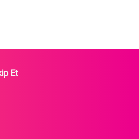
ip Et