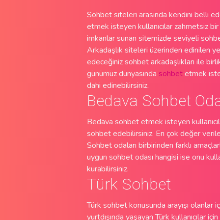
Sohbet siteleri arasında kendini belli ed
etmek isteyen kullanıcılar zahmetsiz bir ş
imkanlar sunan sitemizde seviyeli sohbet
Arkadaşlık siteleri üzerinden edinilen y
edeceğiniz sohbet arkadaşlıkları ile birli
günümüz dünyasında
sohbet
etmek istey
dahi edinebilirsiniz.
Bedava Sohbet Oda
Bedava sohbet etmek isteyen kullanıcılar
sohbet edebilirsiniz. En çok değer verile
Sohbet odaları birbirinden farklı amaçla
uygun sohbet odası hangisi ise onu kulla
kurabilirsiniz.
Türk Sohbet
Türk sohbet konusunda arayışı olanlar içi
yurtdışında yaşayan Türk kullanıcılar iç