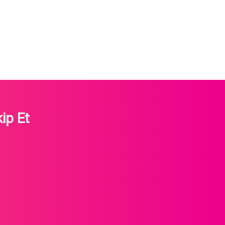
ip Et