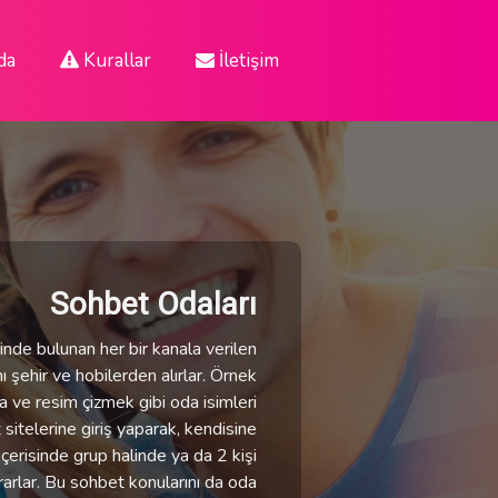
da
Kurallar
İletişim
Sohbet Odaları
çinde bulunan her bir kanala verilen
nı şehir ve hobilerden alırlar. Örnek
 ve resim çizmek gibi oda isimleri
 sitelerine giriş yaparak, kendisine
çerisinde grup halinde ya da 2 kişi
rarlar. Bu sohbet konularını da oda