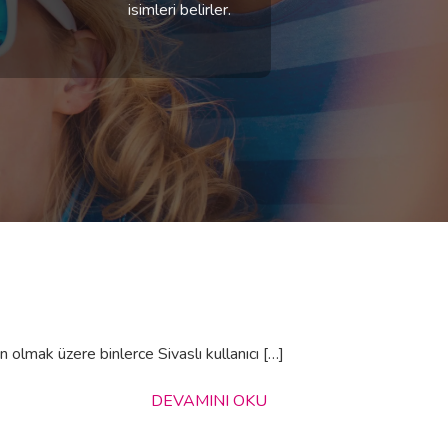
isimleri belirler.
olmak üzere binlerce Sivaslı kullanıcı […]
DEVAMINI OKU