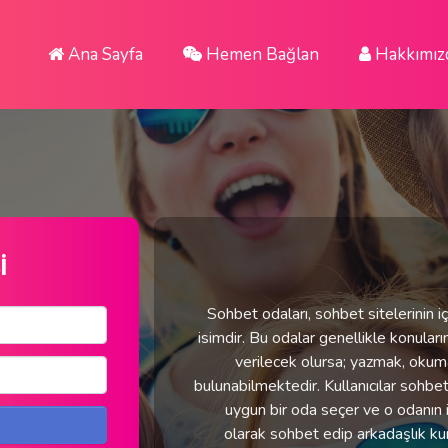
Ana Sayfa
Hemen Bağlan
Hakkımız
i
Sohbet odaları, sohbet sitelerinin i
isimdir. Bu odalar genellikle konuları
verilecek olursa; yazmak, okuma
bulunabilmektedir. Kullanıcılar sohbet
uygun bir oda seçer ve o odanın i
olarak sohbet edip arkadaşlık ku