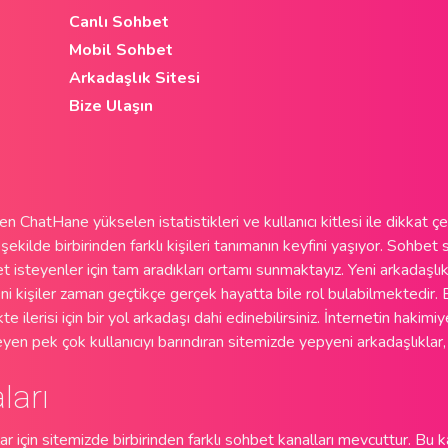
Canlı Sohbet
Mobil Sohbet
Arkadaşlık Sitesi
Bize Ulaşın
en ChatHane yükselen istatistikleri ve kullanıcı kitlesi ile dikkat 
ekilde birbirinden farklı kişileri tanımanın keyfini yaşıyor. Sohbet si
 isteyenler için tam aradıkları ortamı sunmaktayız. Yeni arkadaşlı
eni kişiler zaman geçtikçe gerçek hayatta bile rol bulabilmektedir
kte ilerisi için bir yol arkadaşı dahi edinebilirsiniz. İnternetin haki
en pek çok kullanıcıyı barındıran sitemizde yepyeni arkadaşlıklar, 
ları
 için sitemizde birbirinden farklı sohbet kanalları mevcuttur. Bu ka