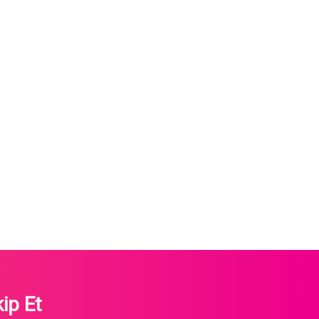
ip Et