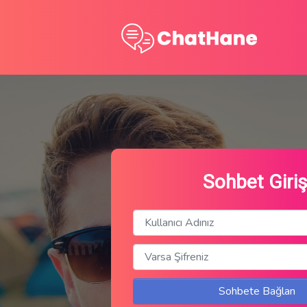
Sohbet Giriş
Sohbete Bağlan