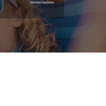
isimleri belirler.