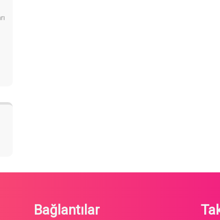
rı
Bağlantılar
Tak