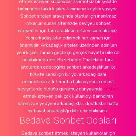
etmek isteyen kullanıcılar zahmetsiz bir şekilde
birbirinden farklı kişileri tanımanın keyfini yaşıyor.
Sohbet siteleri arayışında olanlar için inanılmaz
imkanlar sunan sitemizde seviyeli sohbet
isteyenler için tam aradıkları ortamı sunmaktayız.
Yeni arkadaşlıklar edinmek her zaman için
önemlidir. Arkadaşlık siteleri üzerinden edinilen
yeni kişiler zaman geçtikçe gerçek hayatta bile rol
bulabilmektedir. Bu sebeple ChatHane tarzı
sitelerden edeceğiniz sohbet arkadaşlıkları ile
birlikte ilerisi için bir yol arkadaşı dahi
edinebilirsiniz. İnternetin hakimiyetinin en üst
seviyelerde olduğu günümüz dünyasında
sohbet
etmek isteyen pek çok kullanıcıyı barındıran
sitemizde yepyeni arkadaşlıklar, dostluklar hatta
bir hayat arkadaşlığı dahi edinebilirsiniz.
Bedava Sohbet Odaları
Bedava sohbet etmek isteyen kullanıcılar için