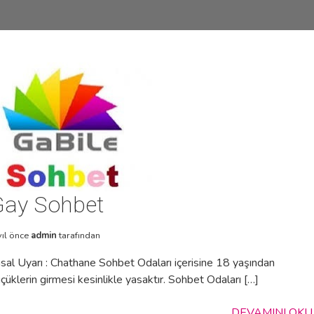
Gay Sohbet
yıl önce
admin
tarafından
sal Uyarı : Chathane Sohbet Odaları içerisine 18 yaşından
çüklerin girmesi kesinlikle yasaktır. Sohbet Odaları […]
DEVAMINI OKU