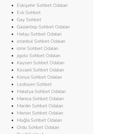
Eskişehir Sohbet Odaları
Evli Sohbet
Gay Sohbet
Gaziantep Sohbet Odaları
Hatay Sohbet Odaları
istanbul Sohbet Odaları
izmir Sohbet Odaları
jigolo Sohbet Odaları
Kayseri Sohbet Odaları
Kocaeli Sohbet Odaları
Konya Sohbet Odaları
Lezbiyen Sohbet
Malatya Sohbet Odaları
Manisa Sohbet Odaları
Mardin Sohbet Odaları
Mersin Sohbet Odaları
Muğla Sohbet Odaları
Ordu Sohbet Odaları