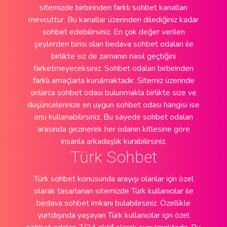
sitemizde birbirinden farklı sohbet kanalları
mevcuttur. Bu kanallar üzerinden dilediğiniz kadar
sohbet edebilirsiniz. En çok değer verilen
şeylerden birisi olan bedava sohbet odaları ile
birlikte siz de zamanın nasıl geçtiğini
farketmeyeceksiniz. Sohbet odaları birbirinden
farklı amaçlarla kurulmaktadır. Sitemiz üzerinde
onlarca sohbet odası bulunmakla birlikte size ve
düşüncelerinize en uygun sohbet odası hangisi ise
onu kullanabilirsiniz. Bu sayede sohbet odaları
arasında gezinerek her odanın kitlesine göre
insanla arkadaşlık kurabilirsiniz.
Türk Sohbet
Türk sohbet konusunda arayışı olanlar için özel
olarak tasarlanan sitemizde Türk kullanıcılar ile
bedava sohbet imkanı bulabilirsiniz. Özellikle
yurtdışında yaşayan Türk kullanıcılar için özel