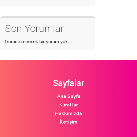
Son Yorumlar
Görüntülenecek bir yorum yok.
Sayfalar
Ana Sayfa
Kurallar
Hakkımızda
İletişim