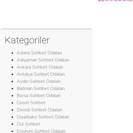
Kategoriler
Adana Sohbet Odaları
Adıyaman Sohbet Odaları
Ankara Sohbet Odaları
Antalya Sohbet Odaları
Aydın Sohbet Odaları
Batman Sohbet Odaları
Bursa Sohbet Odaları
Cinsel Sohbet
Denizli Sohbet Odaları
Diyarbakır Sohbet Odaları
Dul Sohbet
Erzurum Sohbet Odaları