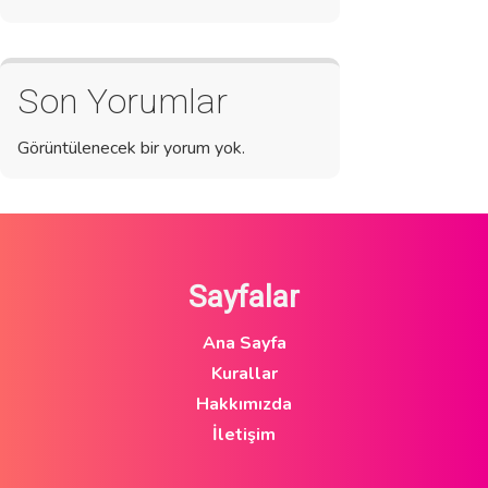
Son Yorumlar
Görüntülenecek bir yorum yok.
Sayfalar
Ana Sayfa
Kurallar
Hakkımızda
İletişim