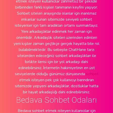
etmek isteyen kullanıcılar zahmetsiz bir şekilde
birbirinden farklı kişileri tanımanın keyfini yaşıyor.
Sohbet siteleri arayışında olanlar için inanılmaz
imkanlar sunan sitemizde seviyeli sohbet
isteyenler için tam aradıkları ortamı sunmaktayız.
Yeni arkadaşlıklar edinmek her zaman için
önemlidir. Arkadaşlık siteleri üzerinden edinilen
yeni kişiler zaman geçtikçe gerçek hayatta bile rol
bulabilmektedir. Bu sebeple ChatHane tarzı
sitelerden edeceğiniz sohbet arkadaşlıkları ile
birlikte ilerisi için bir yol arkadaşı dahi
edinebilirsiniz. İnternetin hakimiyetinin en üst
seviyelerde olduğu günümüz dünyasında
sohbet
etmek isteyen pek çok kullanıcıyı barındıran
sitemizde yepyeni arkadaşlıklar, dostluklar hatta
bir hayat arkadaşlığı dahi edinebilirsiniz.
Bedava Sohbet Odaları
Bedava sohbet etmek isteyen kullanıcılar için