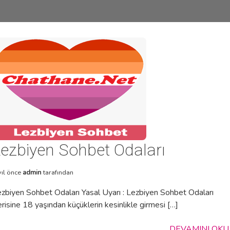
ezbiyen Sohbet Odaları
yıl önce
admin
tarafından
zbiyen Sohbet Odaları Yasal Uyarı : Lezbiyen Sohbet Odaları
erisine 18 yaşından küçüklerin kesinlikle girmesi […]
DEVAMINI OKU