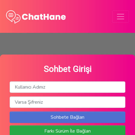
Sohbet Girişi
Sohbete Bağlan
Farkı Sürüm İle Bağlan