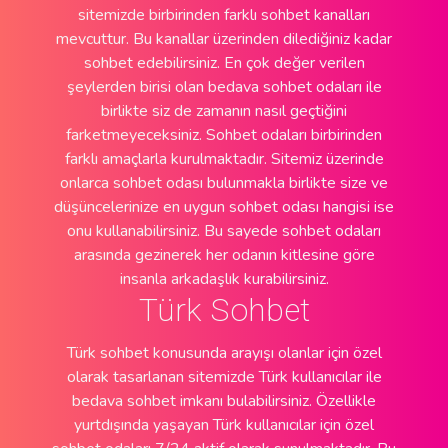
sitemizde birbirinden farklı sohbet kanalları
mevcuttur. Bu kanallar üzerinden dilediğiniz kadar
sohbet edebilirsiniz. En çok değer verilen
şeylerden birisi olan bedava sohbet odaları ile
birlikte siz de zamanın nasıl geçtiğini
farketmeyeceksiniz. Sohbet odaları birbirinden
farklı amaçlarla kurulmaktadır. Sitemiz üzerinde
onlarca sohbet odası bulunmakla birlikte size ve
düşüncelerinize en uygun sohbet odası hangisi ise
onu kullanabilirsiniz. Bu sayede sohbet odaları
arasında gezinerek her odanın kitlesine göre
insanla arkadaşlık kurabilirsiniz.
Türk Sohbet
Türk sohbet konusunda arayışı olanlar için özel
olarak tasarlanan sitemizde Türk kullanıcılar ile
bedava sohbet imkanı bulabilirsiniz. Özellikle
yurtdışında yaşayan Türk kullanıcılar için özel