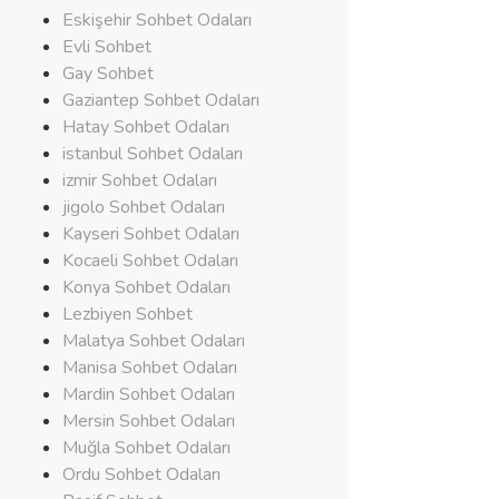
Eskişehir Sohbet Odaları
Evli Sohbet
Gay Sohbet
Gaziantep Sohbet Odaları
Hatay Sohbet Odaları
istanbul Sohbet Odaları
izmir Sohbet Odaları
jigolo Sohbet Odaları
Kayseri Sohbet Odaları
Kocaeli Sohbet Odaları
Konya Sohbet Odaları
Lezbiyen Sohbet
Malatya Sohbet Odaları
Manisa Sohbet Odaları
Mardin Sohbet Odaları
Mersin Sohbet Odaları
Muğla Sohbet Odaları
Ordu Sohbet Odaları