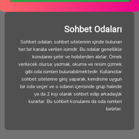
Sohbet Odaları
Sohbet odaları, sohbet sitelerinin içinde bulunan
her bir kanala verilen isimdir. Bu odalar genellikle
konularını şehir ve hobilerden alırlar. Örnek
verilecek olursa; yazmak, okuma ve resim çizmek
gibi oda isimleri bulunabilmektedir. Kullanıcılar
sohbet sitelerine giriş yaparak, kendisine uygun
bir oda seçer ve o odanın içerisinde grup halinde
ya da 2 kişi olarak sohbet edip arkadaşlık
kurarlar. Bu sohbet konularını da oda isimleri
belirler.