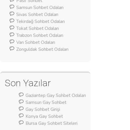
Pasif Sohbet
Samsun Sohbet Odaları
Sivas Sohbet Odaları
Tekirdağ Sohbet Odaları
Tokat Sohbet Odaları
Trabzon Sohbet Odaları
Van Sohbet Odaları
Zonguldak Sohbet Odaları
Son Yazılar
Gaziantep Gay Sohbet Odaları
Samsun Gay Sohbet
Gay Sohbet Girişi
Konya Gay Sohbet
Bursa Gay Sohbet Siteleri