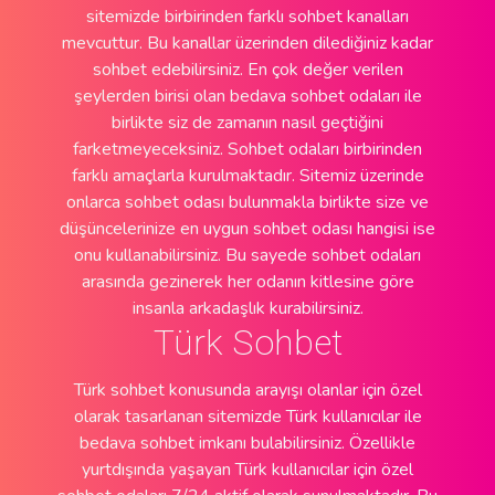
sitemizde birbirinden farklı sohbet kanalları
mevcuttur. Bu kanallar üzerinden dilediğiniz kadar
sohbet edebilirsiniz. En çok değer verilen
şeylerden birisi olan bedava sohbet odaları ile
birlikte siz de zamanın nasıl geçtiğini
farketmeyeceksiniz. Sohbet odaları birbirinden
farklı amaçlarla kurulmaktadır. Sitemiz üzerinde
onlarca sohbet odası bulunmakla birlikte size ve
düşüncelerinize en uygun sohbet odası hangisi ise
onu kullanabilirsiniz. Bu sayede sohbet odaları
arasında gezinerek her odanın kitlesine göre
insanla arkadaşlık kurabilirsiniz.
Türk Sohbet
Türk sohbet konusunda arayışı olanlar için özel
olarak tasarlanan sitemizde Türk kullanıcılar ile
bedava sohbet imkanı bulabilirsiniz. Özellikle
yurtdışında yaşayan Türk kullanıcılar için özel