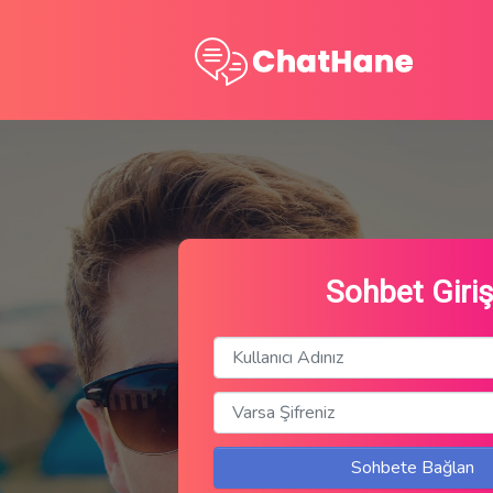
Sohbet Giriş
Sohbete Bağlan