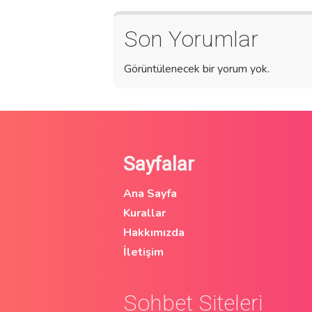
Son Yorumlar
Görüntülenecek bir yorum yok.
Sayfalar
Ana Sayfa
Kurallar
Hakkımızda
İletişim
Sohbet Siteleri