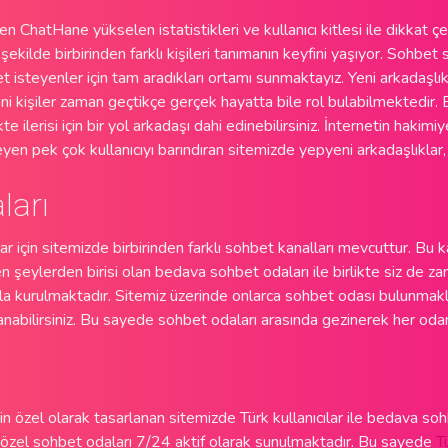
en ChatHane yükselen istatistikleri ve kullanıcı kitlesi ile dikkat 
ekilde birbirinden farklı kişileri tanımanın keyfini yaşıyor. Sohbet si
 isteyenler için tam aradıkları ortamı sunmaktayız. Yeni arkadaşlı
eni kişiler zaman geçtikçe gerçek hayatta bile rol bulabilmektedir
kte ilerisi için bir yol arkadaşı dahi edinebilirsiniz. İnternetin haki
en pek çok kullanıcıyı barındıran sitemizde yepyeni arkadaşlıklar, 
ları
 için sitemizde birbirinden farklı sohbet kanalları mevcuttur. Bu ka
n şeylerden birisi olan bedava sohbet odaları ile birlikte siz de z
rla kurulmaktadır. Sitemiz üzerinde onlarca sohbet odası bulunmakl
nabilirsiniz. Bu sayede sohbet odaları arasında gezinerek her odan
n özel olarak tasarlanan sitemizde Türk kullanıcılar ile bedava sohb
in özel sohbet odaları 7/24 aktif olarak sunulmaktadır. Bu sayede
T