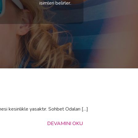
isimleri belirler.
esi kesinlikle yasaktır. Sohbet Odaları […]
DEVAMINI OKU