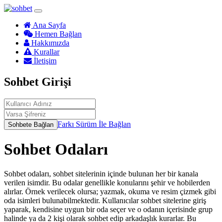
Ana Sayfa
Hemen Bağlan
Hakkımızda
Kurallar
İletişim
Sohbet Girişi
Farkı Sürüm İle Bağlan
Sohbete Bağlan
Sohbet Odaları
Sohbet odaları, sohbet sitelerinin içinde bulunan her bir kanala
verilen isimdir. Bu odalar genellikle konularını şehir ve hobilerden
alırlar. Örnek verilecek olursa; yazmak, okuma ve resim çizmek gibi
oda isimleri bulunabilmektedir. Kullanıcılar sohbet sitelerine giriş
yaparak, kendisine uygun bir oda seçer ve o odanın içerisinde grup
halinde ya da 2 kişi olarak sohbet edip arkadaşlık kurarlar. Bu