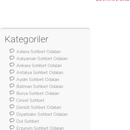
Kategoriler
Adana Sohbet Odaları
Adıyaman Sohbet Odaları
Ankara Sohbet Odaları
Antalya Sohbet Odaları
Aydın Sohbet Odaları
Batman Sohbet Odaları
Bursa Sohbet Odaları
Cinsel Sohbet
Denizli Sohbet Odaları
Diyarbakır Sohbet Odaları
Dul Sohbet
Erzurum Sohbet Odaları