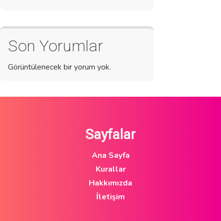
Son Yorumlar
Görüntülenecek bir yorum yok.
Sayfalar
Ana Sayfa
Kurallar
Hakkımızda
İletişim