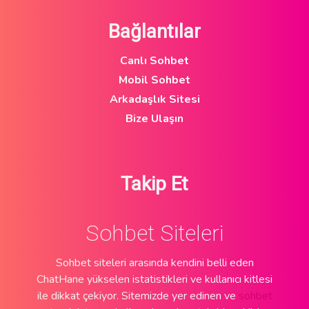
Bağlantılar
Canlı Sohbet
Mobil Sohbet
Arkadaşlık Sitesi
Bize Ulaşın
Takip Et
Sohbet Siteleri
Sohbet siteleri arasında kendini belli eden
ChatHane yükselen istatistikleri ve kullanıcı kitlesi
ile dikkat çekiyor. Sitemizde yer edinen ve
sohbet