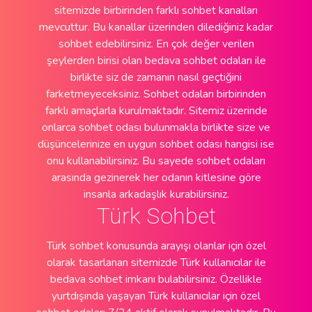
sitemizde birbirinden farklı sohbet kanalları
mevcuttur. Bu kanallar üzerinden dilediğiniz kadar
sohbet edebilirsiniz. En çok değer verilen
şeylerden birisi olan bedava sohbet odaları ile
birlikte siz de zamanın nasıl geçtiğini
farketmeyeceksiniz. Sohbet odaları birbirinden
farklı amaçlarla kurulmaktadır. Sitemiz üzerinde
onlarca sohbet odası bulunmakla birlikte size ve
düşüncelerinize en uygun sohbet odası hangisi ise
onu kullanabilirsiniz. Bu sayede sohbet odaları
arasında gezinerek her odanın kitlesine göre
insanla arkadaşlık kurabilirsiniz.
Türk Sohbet
Türk sohbet konusunda arayışı olanlar için özel
olarak tasarlanan sitemizde Türk kullanıcılar ile
bedava sohbet imkanı bulabilirsiniz. Özellikle
yurtdışında yaşayan Türk kullanıcılar için özel