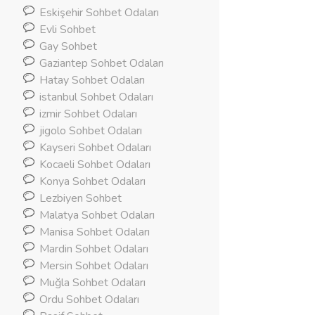
Eskişehir Sohbet Odaları
Evli Sohbet
Gay Sohbet
Gaziantep Sohbet Odaları
Hatay Sohbet Odaları
istanbul Sohbet Odaları
izmir Sohbet Odaları
jigolo Sohbet Odaları
Kayseri Sohbet Odaları
Kocaeli Sohbet Odaları
Konya Sohbet Odaları
Lezbiyen Sohbet
Malatya Sohbet Odaları
Manisa Sohbet Odaları
Mardin Sohbet Odaları
Mersin Sohbet Odaları
Muğla Sohbet Odaları
Ordu Sohbet Odaları