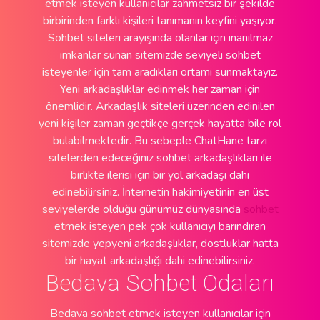
etmek isteyen kullanıcılar zahmetsiz bir şekilde
birbirinden farklı kişileri tanımanın keyfini yaşıyor.
Sohbet siteleri arayışında olanlar için inanılmaz
imkanlar sunan sitemizde seviyeli sohbet
isteyenler için tam aradıkları ortamı sunmaktayız.
Yeni arkadaşlıklar edinmek her zaman için
önemlidir. Arkadaşlık siteleri üzerinden edinilen
yeni kişiler zaman geçtikçe gerçek hayatta bile rol
bulabilmektedir. Bu sebeple ChatHane tarzı
sitelerden edeceğiniz sohbet arkadaşlıkları ile
birlikte ilerisi için bir yol arkadaşı dahi
edinebilirsiniz. İnternetin hakimiyetinin en üst
seviyelerde olduğu günümüz dünyasında
sohbet
etmek isteyen pek çok kullanıcıyı barındıran
sitemizde yepyeni arkadaşlıklar, dostluklar hatta
bir hayat arkadaşlığı dahi edinebilirsiniz.
Bedava Sohbet Odaları
Bedava sohbet etmek isteyen kullanıcılar için