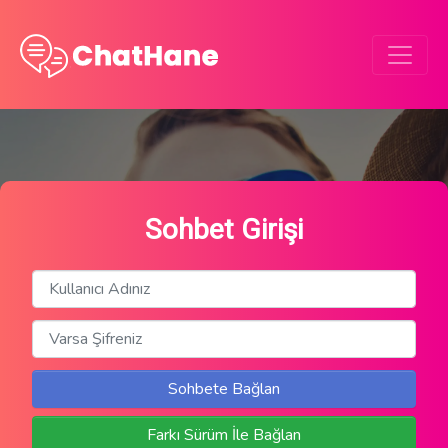
Sohbet Girişi
Sohbete Bağlan
Farkı Sürüm İle Bağlan