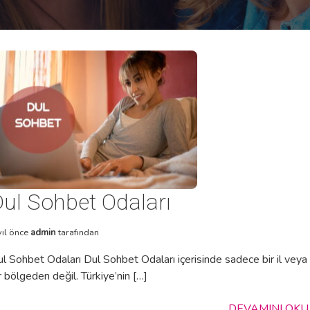
ul Sohbet Odaları
yıl önce
admin
tarafından
l Sohbet Odaları Dul Sohbet Odaları içerisinde sadece bir il veya
r bölgeden değil. Türkiye’nin […]
DEVAMINI OKU