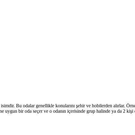
n isimdir. Bu odalar genellikle konularını şehir ve hobilerden alırlar. 
ine uygun bir oda seçer ve o odanın içerisinde grup halinde ya da 2 kişi