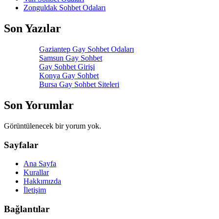
Zonguldak Sohbet Odaları
Son Yazılar
Gaziantep Gay Sohbet Odaları
Samsun Gay Sohbet
Gay Sohbet Girişi
Konya Gay Sohbet
Bursa Gay Sohbet Siteleri
Son Yorumlar
Görüntülenecek bir yorum yok.
Sayfalar
Ana Sayfa
Kurallar
Hakkımızda
İletişim
Bağlantılar