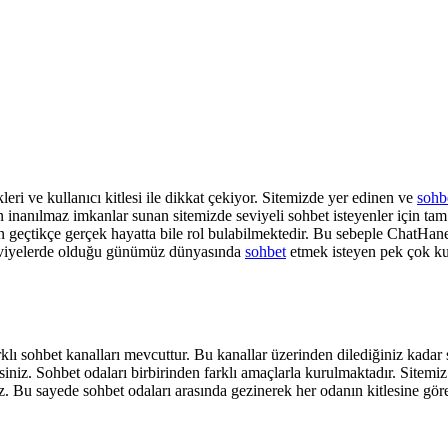
leri ve kullanıcı kitlesi ile dikkat çekiyor. Sitemizde yer edinen ve
sohb
için inanılmaz imkanlar sunan sitemizde seviyeli sohbet isteyenler için 
n geçtikçe gerçek hayatta bile rol bulabilmektedir. Bu sebeple ChatHane tar
t seviyelerde olduğu günümüz dünyasında
sohbet
etmek isteyen pek çok kul
klı sohbet kanalları mevcuttur. Bu kanallar üzerinden dilediğiniz kadar 
ksiniz. Sohbet odaları birbirinden farklı amaçlarla kurulmaktadır. Sitemi
z. Bu sayede sohbet odaları arasında gezinerek her odanın kitlesine göre 