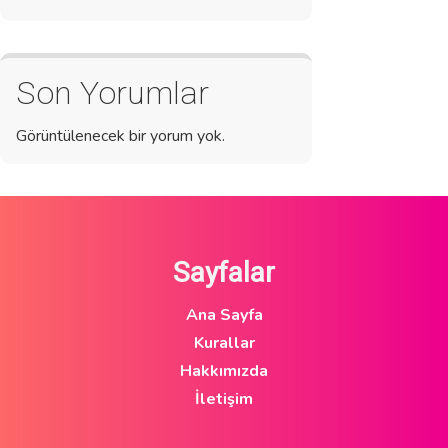
Son Yorumlar
Görüntülenecek bir yorum yok.
Sayfalar
Ana Sayfa
Kurallar
Hakkımızda
İletişim