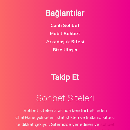
Bağlantılar
Canlı Sohbet
Mobil Sohbet
Arkadaşlık Sitesi
Bize Ulaşın
Takip Et
Sohbet Siteleri
Sohbet siteleri arasında kendini belli eden
ChatHane yükselen istatistikleri ve kullanıcı kitlesi
ile dikkat çekiyor. Sitemizde yer edinen ve
sohbet