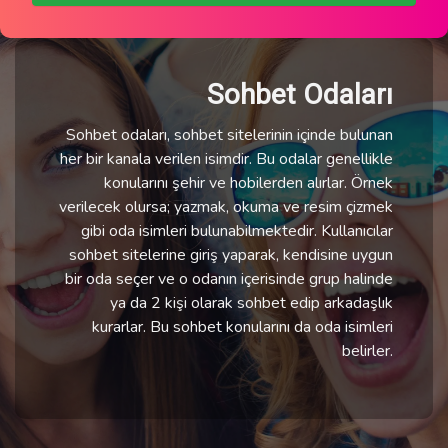
Sohbet Odaları
Sohbet odaları, sohbet sitelerinin içinde bulunan
her bir kanala verilen isimdir. Bu odalar genellikle
konularını şehir ve hobilerden alırlar. Örnek
verilecek olursa; yazmak, okuma ve resim çizmek
gibi oda isimleri bulunabilmektedir. Kullanıcılar
sohbet sitelerine giriş yaparak, kendisine uygun
bir oda seçer ve o odanın içerisinde grup halinde
ya da 2 kişi olarak sohbet edip arkadaşlık
kurarlar. Bu sohbet konularını da oda isimleri
belirler.