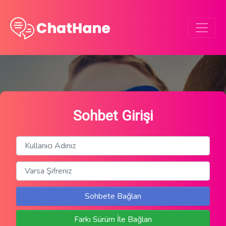
Sohbet Girişi
Sohbete Bağlan
Farkı Sürüm İle Bağlan