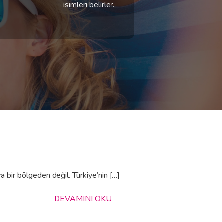
isimleri belirler.
a bir bölgeden değil. Türkiye’nin […]
DEVAMINI OKU