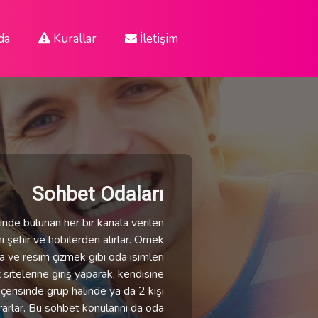
da
Kurallar
İletişim
Sohbet Odaları
çinde bulunan her bir kanala verilen
nı şehir ve hobilerden alırlar. Örnek
 ve resim çizmek gibi oda isimleri
 sitelerine giriş yaparak, kendisine
çerisinde grup halinde ya da 2 kişi
rarlar. Bu sohbet konularını da oda