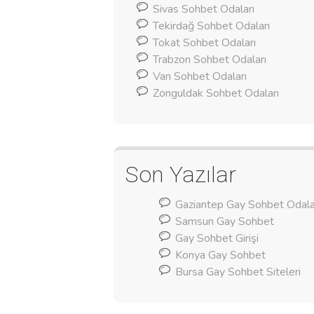
Sivas Sohbet Odaları
Tekirdağ Sohbet Odaları
Tokat Sohbet Odaları
Trabzon Sohbet Odaları
Van Sohbet Odaları
Zonguldak Sohbet Odaları
Son Yazılar
Gaziantep Gay Sohbet Odala
Samsun Gay Sohbet
Gay Sohbet Girişi
Konya Gay Sohbet
Bursa Gay Sohbet Siteleri