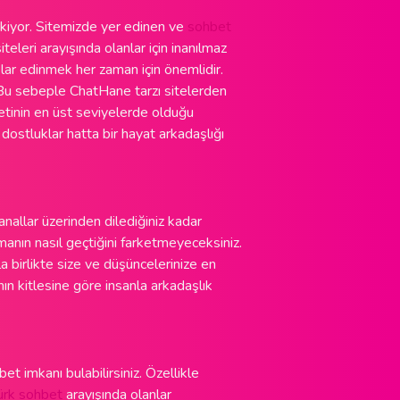
çekiyor. Sitemizde yer edinen ve
sohbet
teleri arayışında olanlar için inanılmaz
klar edinmek her zaman için önemlidir.
. Bu sebeple ChatHane tarzı sitelerden
miyetinin en üst seviyelerde olduğu
dostluklar hatta bir hayat arkadaşlığı
nallar üzerinden dilediğiniz kadar
amanın nasıl geçtiğini farketmeyeceksiniz.
a birlikte size ve düşüncelerinize en
ın kitlesine göre insanla arkadaşlık
et imkanı bulabilirsiniz. Özellikle
ürk sohbet
arayışında olanlar