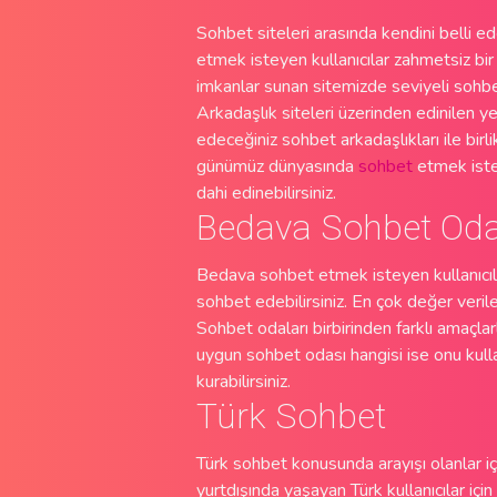
Sohbet siteleri arasında kendini belli ed
etmek isteyen kullanıcılar zahmetsiz bir ş
imkanlar sunan sitemizde seviyeli sohbet
Arkadaşlık siteleri üzerinden edinilen y
edeceğiniz sohbet arkadaşlıkları ile birli
günümüz dünyasında
sohbet
etmek istey
dahi edinebilirsiniz.
Bedava Sohbet Oda
Bedava sohbet etmek isteyen kullanıcılar
sohbet edebilirsiniz. En çok değer verile
Sohbet odaları birbirinden farklı amaçla
uygun sohbet odası hangisi ise onu kulla
kurabilirsiniz.
Türk Sohbet
Türk sohbet konusunda arayışı olanlar içi
yurtdışında yaşayan Türk kullanıcılar iç