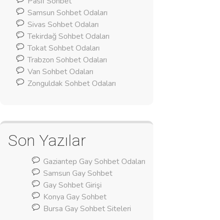
Pasif Sohbet
Samsun Sohbet Odaları
Sivas Sohbet Odaları
Tekirdağ Sohbet Odaları
Tokat Sohbet Odaları
Trabzon Sohbet Odaları
Van Sohbet Odaları
Zonguldak Sohbet Odaları
Son Yazılar
Gaziantep Gay Sohbet Odaları
Samsun Gay Sohbet
Gay Sohbet Girişi
Konya Gay Sohbet
Bursa Gay Sohbet Siteleri