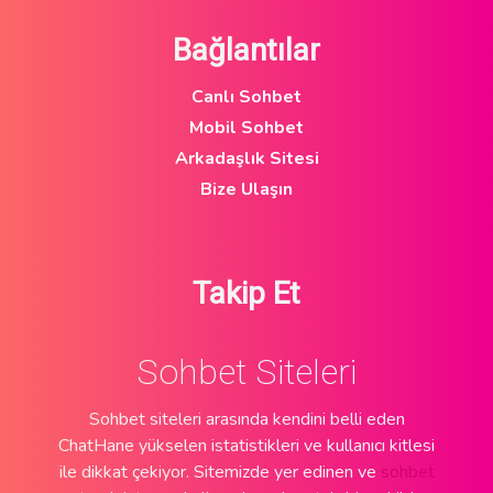
Bağlantılar
Canlı Sohbet
Mobil Sohbet
Arkadaşlık Sitesi
Bize Ulaşın
Takip Et
Sohbet Siteleri
Sohbet siteleri arasında kendini belli eden
ChatHane yükselen istatistikleri ve kullanıcı kitlesi
ile dikkat çekiyor. Sitemizde yer edinen ve
sohbet