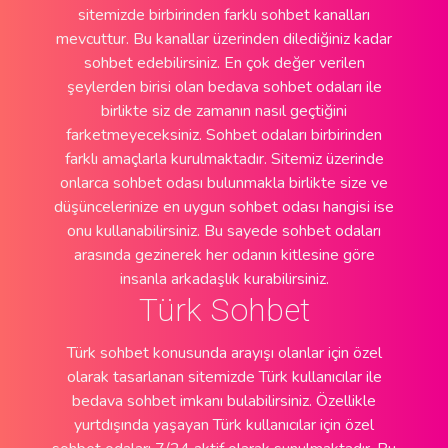
sitemizde birbirinden farklı sohbet kanalları
mevcuttur. Bu kanallar üzerinden dilediğiniz kadar
sohbet edebilirsiniz. En çok değer verilen
şeylerden birisi olan bedava sohbet odaları ile
birlikte siz de zamanın nasıl geçtiğini
farketmeyeceksiniz. Sohbet odaları birbirinden
farklı amaçlarla kurulmaktadır. Sitemiz üzerinde
onlarca sohbet odası bulunmakla birlikte size ve
düşüncelerinize en uygun sohbet odası hangisi ise
onu kullanabilirsiniz. Bu sayede sohbet odaları
arasında gezinerek her odanın kitlesine göre
insanla arkadaşlık kurabilirsiniz.
Türk Sohbet
Türk sohbet konusunda arayışı olanlar için özel
olarak tasarlanan sitemizde Türk kullanıcılar ile
bedava sohbet imkanı bulabilirsiniz. Özellikle
yurtdışında yaşayan Türk kullanıcılar için özel