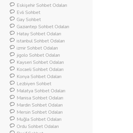
Eskişehir Sohbet Odaları
Evli Sohbet
Gay Sohbet
Gaziantep Sohbet Odaları
Hatay Sohbet Odaları
istanbul Sohbet Odaları
izmir Sohbet Odaları
jigolo Sohbet Odaları
Kayseri Sohbet Odaları
Kocaeli Sohbet Odaları
Konya Sohbet Odaları
Lezbiyen Sohbet
Malatya Sohbet Odaları
Manisa Sohbet Odaları
Mardin Sohbet Odaları
Mersin Sohbet Odaları
Muğla Sohbet Odaları
Ordu Sohbet Odaları