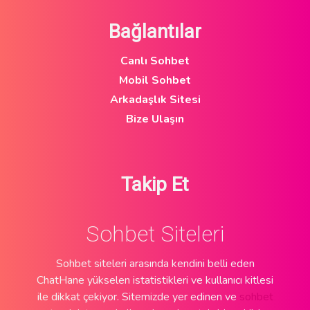
Bağlantılar
Canlı Sohbet
Mobil Sohbet
Arkadaşlık Sitesi
Bize Ulaşın
Takip Et
Sohbet Siteleri
Sohbet siteleri arasında kendini belli eden
ChatHane yükselen istatistikleri ve kullanıcı kitlesi
ile dikkat çekiyor. Sitemizde yer edinen ve
sohbet