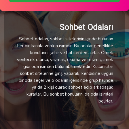
Sohbet Odaları
Sohbet odaları, sohbet sitelerinin içinde bulunan
her bir kanala verilen isimdir. Bu odalar genellikle
konularını şehir ve hobilerden alırlar. Örnek
verilecek olursa; yazmak, okuma ve resim çizmek
gibi oda isimleri bulunabilmektedir. Kullanıcılar
sohbet sitelerine giriş yaparak, kendisine uygun
bir oda seçer ve o odanın içerisinde grup halinde
ya da 2 kişi olarak sohbet edip arkadaşlık
kurarlar. Bu sohbet konularını da oda isimleri
belirler.