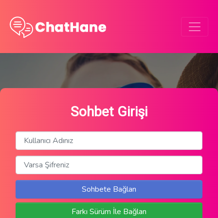
Sohbet Girişi
Sohbete Bağlan
Farkı Sürüm İle Bağlan