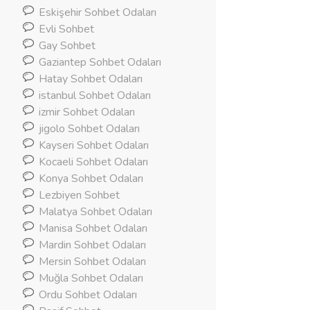
Eskişehir Sohbet Odaları
Evli Sohbet
Gay Sohbet
Gaziantep Sohbet Odaları
Hatay Sohbet Odaları
istanbul Sohbet Odaları
izmir Sohbet Odaları
jigolo Sohbet Odaları
Kayseri Sohbet Odaları
Kocaeli Sohbet Odaları
Konya Sohbet Odaları
Lezbiyen Sohbet
Malatya Sohbet Odaları
Manisa Sohbet Odaları
Mardin Sohbet Odaları
Mersin Sohbet Odaları
Muğla Sohbet Odaları
Ordu Sohbet Odaları