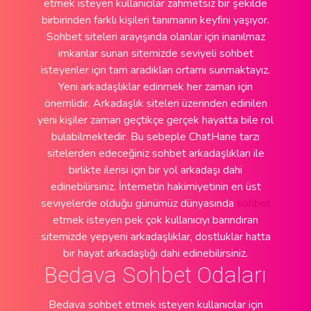
etmek isteyen kullanıcılar zahmetsiz bir şekilde
birbirinden farklı kişileri tanımanın keyfini yaşıyor.
Sohbet siteleri arayışında olanlar için inanılmaz
imkanlar sunan sitemizde seviyeli sohbet
isteyenler için tam aradıkları ortamı sunmaktayız.
Yeni arkadaşlıklar edinmek her zaman için
önemlidir. Arkadaşlık siteleri üzerinden edinilen
yeni kişiler zaman geçtikçe gerçek hayatta bile rol
bulabilmektedir. Bu sebeple ChatHane tarzı
sitelerden edeceğiniz sohbet arkadaşlıkları ile
birlikte ilerisi için bir yol arkadaşı dahi
edinebilirsiniz. İnternetin hakimiyetinin en üst
seviyelerde olduğu günümüz dünyasında
sohbet
etmek isteyen pek çok kullanıcıyı barındıran
sitemizde yepyeni arkadaşlıklar, dostluklar hatta
bir hayat arkadaşlığı dahi edinebilirsiniz.
Bedava Sohbet Odaları
Bedava sohbet etmek isteyen kullanıcılar için