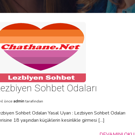
ezbiyen Sohbet Odaları
yıl önce
admin
tarafından
zbiyen Sohbet Odaları Yasal Uyarı : Lezbiyen Sohbet Odaları
erisine 18 yaşından küçüklerin kesinlikle girmesi […]
DEVAMINI OKU